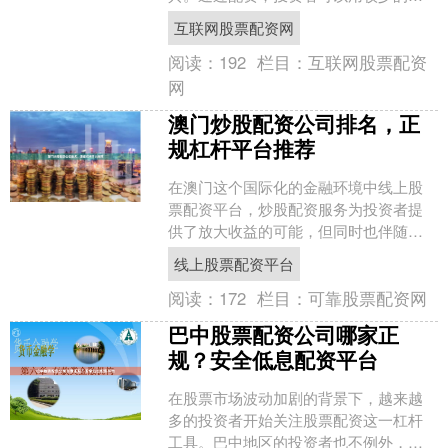
有资金撬动更大的投资规模，从而放大
互联网股票配资网
收益。然而，香港作为国际金....
阅读：
192
栏目：
互联网股票配资
网
澳门炒股配资公司排名，正
规杠杆平台推荐
在澳门这个国际化的金融环境中线上股
票配资平台，炒股配资服务为投资者提
供了放大收益的可能，但同时也伴随着
相应的风险。选择一家正规、可靠的杠
线上股票配资平台
杆平台，是保障资金安全和....
阅读：
172
栏目：
可靠股票配资网
巴中股票配资公司哪家正
规？安全低息配资平台
在股票市场波动加剧的背景下，越来越
多的投资者开始关注股票配资这一杠杆
工具。巴中地区的投资者也不例外，但