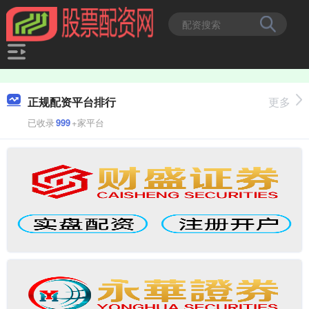
正规配资平台排行
更多
已收录
999
+家平台