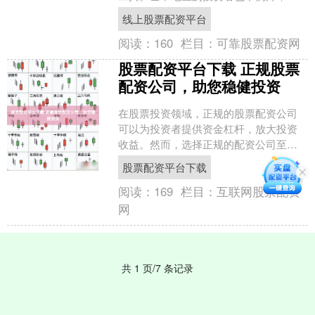
面对市场上众多的配资公司线上股票配
线上股票配资平台
资平台，许多人都在困惑：....
阅读：
160
栏目：
可靠股票配资网
股票配资平台下载 正规股票
配资公司，助您稳健投资
在股票投资领域，正规的股票配资公司
可以为投资者提供资金杠杆，放大投资
收益。然而，选择正规的配资公司至关
重要股票配资平台下载，以确保资金安
股票配资平台下载
全和投资收益的稳定性。 ....
阅读：
169
栏目：
互联网股票配资
网
共 1 页/7 条记录