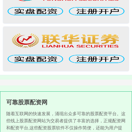
可靠股票配资网
随着互联网的快速发展，涌现出众多可靠的股票配资平台。这
些线上股票配资网站为交易者提供了丰富的选择，正规配资网
和配资平台,这些配资股票软件不仅操作简便，还能为用户提