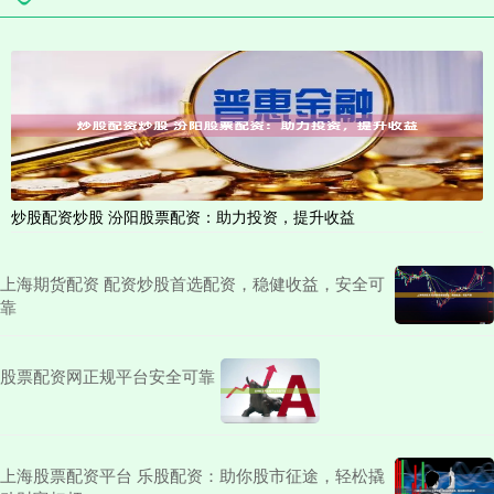
炒股配资炒股 汾阳股票配资：助力投资，提升收益
上海期货配资 配资炒股首选配资，稳健收益，安全可
靠
股票配资网正规平台安全可靠
上海股票配资平台 乐股配资：助你股市征途，轻松撬