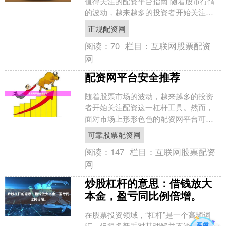
值得关注的配资平台指南 随着股市行情
的波动，越来越多的投资者开始关注股
票配资这一杠杆工具。然而，面对市场
正规配资网
上层出不穷的配....
阅读：
70
栏目：
互联网股票配资
网
配资网平台安全推荐
随着股票市场的波动，越来越多的投资
者开始关注配资这一杠杆工具。然而，
面对市场上形形色色的配资网平台可靠
股票配资网，如何挑选安全可靠的服务
可靠股票配资网
商成为投资者最关心的问题....
阅读：
147
栏目：
互联网股票配资
网
炒股杠杆的意思：借钱放大
本金，盈亏同比例倍增。
在股票投资领域，“杠杆”是一个高频词
汇，但很多新手对其理解并不透彻。简