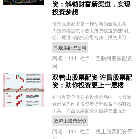
资：解锁财富新渠道，实现
投资梦想
信托股票配资是一种创新的金融工具，
为投资者提供了放大投资收益的独特机
会。通过与信托公司合作，投资者可以
利用杠杆效应找股票配资公司，以较小
找股票配资公司
的初始资本撬动更大的投资....
阅读：
114
栏目：
互联网股票配资
网
双鸭山股票配资 许昌股票配
资：助你投资更上一层楼
在当今竞争激烈的投资市场中，股票配
资已成为许多投资者提升收益率的有效
工具。许昌股票配资凭借其专业服务和
灵活的配资方案，为投资者提供了强有
双鸭山股票配资
力的支持。 收集所有与配....
阅读：
115
栏目：
线上股票配资平
台