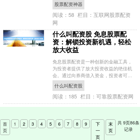
**放大资金规模：**配资可以放大投资者
股票配资神器
的资金规模，....
阅读：
58
栏目：
互联网股票配资
网
什么叫配资股 免息股票配
资：解锁投资新机遇，轻松
放大收益
免息股票配资是一种创新的金融工具，
为投资者提供了放大投资收益的绝佳机
会。通过向券商借入资金，投资者可以
购买更多股票，从而增加潜在利润。 首
什么叫配资股
先，你需要在证券公司开....
阅读：
185
栏目：
可靠股票配资网
共
9
页
86
条
首
1
2
3
4
5
6
7
8
9
下
末
记录
页
一
页
页