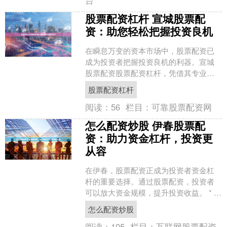
股票配资杠杆 宣城股票配
资：助您轻松把握投资良机
在瞬息万变的资本市场中，股票配资已
成为投资者把握投资良机的利器。宣城
股票配资股票配资杠杆，凭借其专业的
服务和灵活的融资方案，为投资者提供
股票配资杠杆
了一条便捷高效的投资途径....
阅读：
56
栏目：
可靠股票配资网
怎么配资炒股 伊春股票配
资：助力资金杠杆，投资更
从容
在伊春，股票配资正成为投资者资金杠
杆的重要选择。通过股票配资，投资者
可以放大资金规模，提升投资收益。 * **
合法合规：**持有相关金融牌照，受监管
怎么配资炒股
机构监督。 ....
阅读：
105
栏目：
互联网股票配资